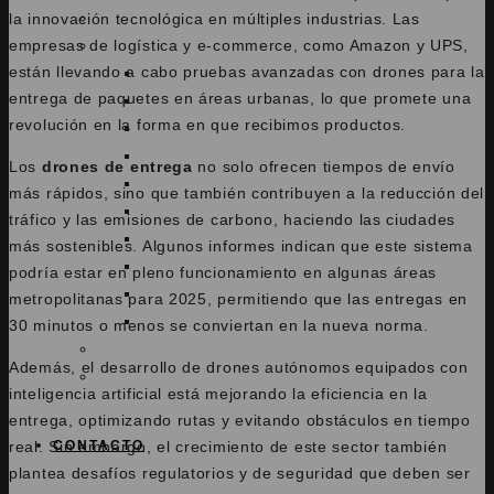
la innovación tecnológica en múltiples industrias. Las
NOTICIAS
empresas de logística y e-commerce, como Amazon y UPS,
FLOTA
están llevando a cabo pruebas avanzadas con drones para la
INSPIRE 2
entrega de paquetes en áreas urbanas, lo que promete una
MAVIC 3 PRO CINE
revolución en la forma en que recibimos productos.
MAVIC 3
MAVIC AIR 2S
Los
drones de entrega
no solo ofrecen tiempos de envío
AVATA 2
más rápidos, sino que también contribuyen a la reducción del
MAVIC 2 ENTERPRISE DUAL
tráfico y las emisiones de carbono, haciendo las ciudades
MATRICE M400 RTK
más sostenibles. Algunos informes indican que este sistema
MINICHRONOS
podría estar en pleno funcionamiento en algunas áreas
CHRONOS
metropolitanas para 2025, permitiendo que las entregas en
ARES
30 minutos o menos se conviertan en la nueva norma.
FAQ
Además, el desarrollo de drones autónomos equipados con
BASE MALLORCA
inteligencia artificial está mejorando la eficiencia en la
entrega, optimizando rutas y evitando obstáculos en tiempo
real. Sin embargo, el crecimiento de este sector también
CONTACTO
plantea desafíos regulatorios y de seguridad que deben ser