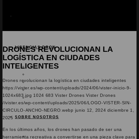
ASESORÍA
DRONES REVOLUCIONAN LA
LICENCIAS DRON
LOGÍSTICA EN CIUDADES
INTELIGENTES
Licencia A1/A3
Licencia A2
Drones revolucionan la logística en ciudades inteligentes
Pack A1/A3 + A2
https://vister.es/wp-content/uploads/2024/06/vister-inicio-9-
STS 01/02
1024x683.jpg
1024
683
Vister Drones
Vister Drones
Radiofonista
//vister.es/wp-content/uploads/2025/06/LOGO-VISTER-SIN-
CIRCULO-ANCHO-NEGRO.webp
junio 12, 2024
diciembre 1,
SOBRE NOSOTROS
2025
En los últimos años, los drones han pasado de ser una
herramienta recreativa a convertirse en una pieza clave para
EQUIPO