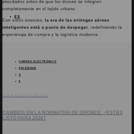
abordados antes de que los drones se integren
completamente en el tejido urbano.
ES
Con estos avances,
la era de las entregas aéreas
inteligentes está a punto de despegar
, redefiniendo la
experiencia de compra y la logística moderna.
EN
CORREO ELECTRÓNICO
FACEBOOK
X
0
LEA A CONTINUACIÓN
CAMBIOS EN LA NORMATIVA DE DRONES: ¿ESTÁS
LISTO PARA 2026?