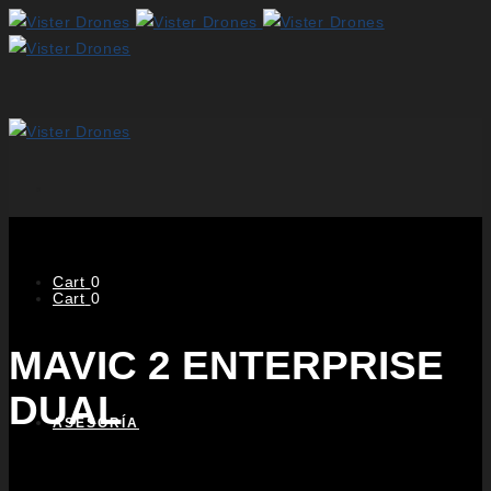
Cart
0
Cart
0
MAVIC 2 ENTERPRISE
DUAL
ASESORÍA