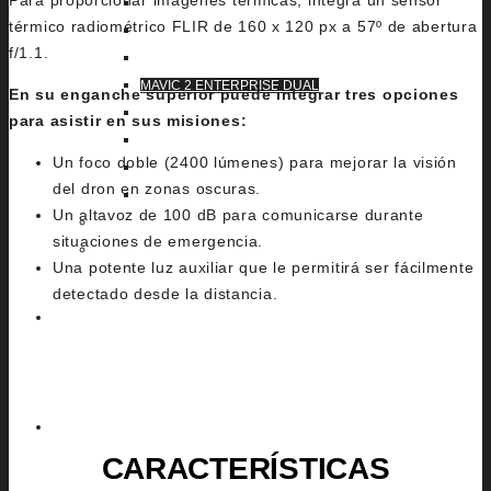
Para proporcionar imágenes térmicas, integra un sensor
MAVIC 3
térmico radiométrico FLIR de 160 x 120 px a 57º de abertura
MAVIC AIR 2S
f/1.1.
AVATA 2
MAVIC 2 ENTERPRISE DUAL
En su enganche superior puede integrar tres opciones
MATRICE M400 RTK
para asistir en sus misiones:
MINICHRONOS
Un foco doble (2400 lúmenes) para mejorar la visión
CHRONOS
del dron en zonas oscuras.
ARES
Un altavoz de 100 dB para comunicarse durante
FAQ
situaciones de emergencia.
BASE MALLORCA
Una potente luz auxiliar que le permitirá ser fácilmente
detectado desde la distancia.
CONTACTO
ES
CARACTERÍSTICAS