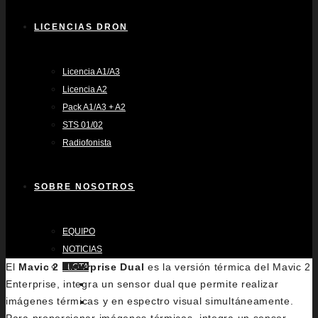
LICENCIAS DRON
Licencia A1/A3
Licencia A2
Pack A1/A3 + A2
STS 01/02
Radiofonista
SOBRE NOSOTROS
EQUIPO
NOTICIAS
El
Mavic 2 Enterprise Dual
es la versión térmica del Mavic 2
FLOTA
Enterprise, integra un sensor dual que permite realizar
INSPIRE 2
imágenes térmicas y en espectro visual simultáneamente.
MAVIC 3 PRO CINE