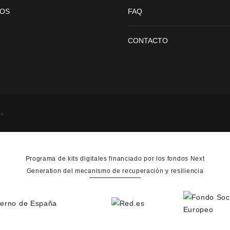
IOS
FAQ
CONTACTO
.
Programa de kits digitales financiado por los fondos Next
Generation del mecanismo de recuperación y resiliencia