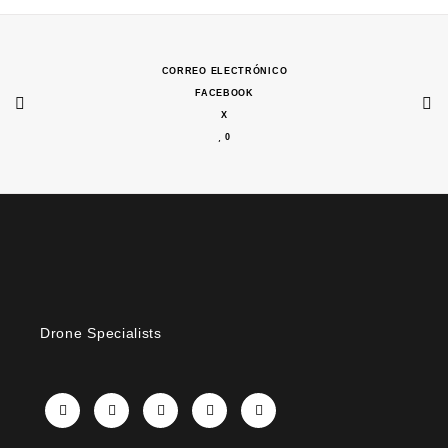
CORREO ELECTRÓNICO
FACEBOOK
X
0
Drone Specialists
X
Facebook
Instagram
LinkedIn
YouTube