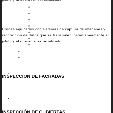
MAVIC 3
MAVIC AIR 2S
AVATA 2
MAVIC 2 ENTERPRISE DUAL
MATRICE M400 RTK
Drones equipados con sistemas de captura de imágenes y
MINICHRONOS
recolección de datos que se transmiten instantáneamente al
CHRONOS
piloto y al operador especializado.
ARES
FAQ
BASE MALLORCA
CONTACTO
INSPECCIÓN DE FACHADAS
Detectamos grietas, desprendimientos y humedades en
fachadas sin necesidad de andamios ni grúas.
ES
INSPECCIÓN DE CUBIERTAS