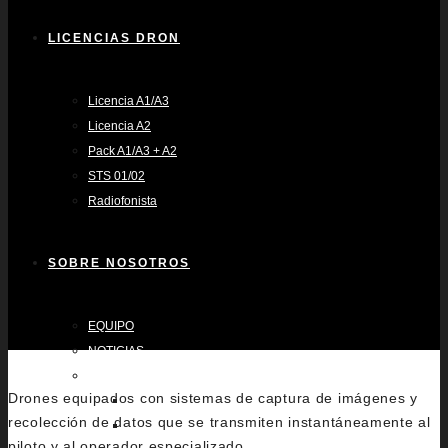
LICENCIAS DRON
Licencia A1/A3
Licencia A2
Pack A1/A3 + A2
STS 01/02
Radiofonista
SOBRE NOSOTROS
EQUIPO
NOTICIAS
FLOTA
Drones equipados con sistemas de captura de imágenes y
INSPIRE 2
recolección de datos que se transmiten instantáneamente al
MAVIC 3 PRO CINE
piloto y al operador especializado.