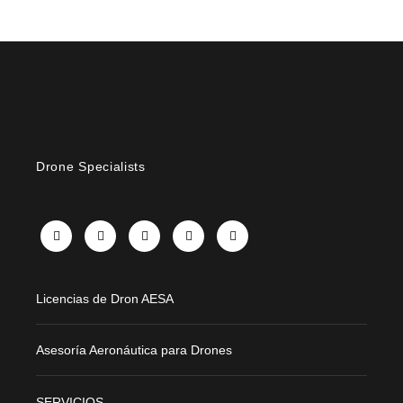
Drone Specialists
X
Facebook
Instagram
LinkedIn
YouTube
Licencias de Dron AESA
Asesoría Aeronáutica para Drones
SERVICIOS