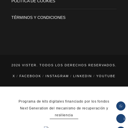
POLÍTICA DE COOKIES
TÉRMINOS Y CONDICIONES
2026 VISTER. TODOS LOS DERECHOS RESERVADOS.
X
FACEBOOK
INSTAGRAM
LINKEDIN
YOUTUBE
Programa de kits digitales financiado por los fondos
Next Generation del mecanismo de recuperación y
resiliencia
in