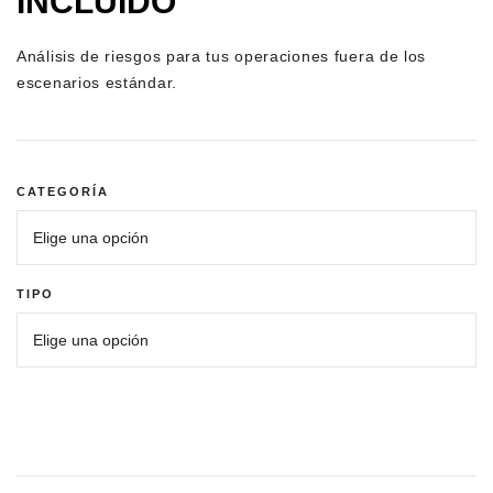
DE
INCLUÍDO
PRECIOS:
Análisis de riesgos para tus operaciones fuera de los
DESDE
escenarios estándar.
200,00 €
HASTA
280,00 €
CATEGORÍA
TIPO