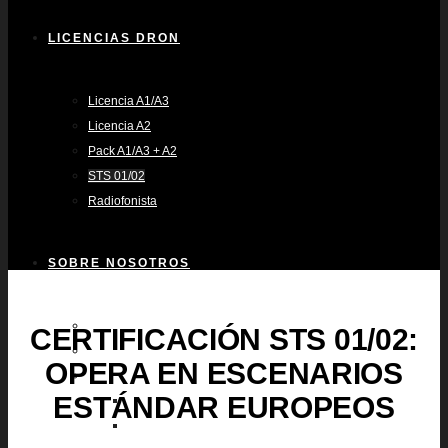
LICENCIAS DRON
Licencia A1/A3
Licencia A2
Pack A1/A3 + A2
STS 01/02
Radiofonista
SOBRE NOSOTROS
EQUIPO
CERTIFICACIÓN STS 01/02:
NOTICIAS
OPERA EN ESCENARIOS
FLOTA
ESTÁNDAR EUROPEOS
INSPIRE 2
MAVIC 3 PRO CINE