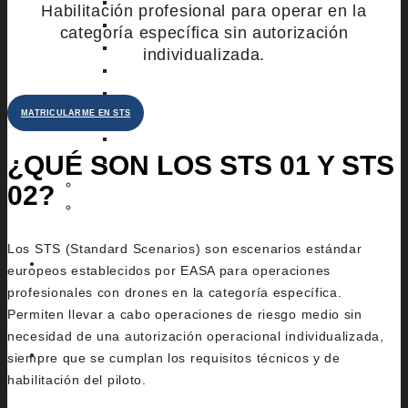
MAVIC 3
Habilitación profesional para operar en la
MAVIC AIR 2S
categoría específica sin autorización
AVATA 2
individualizada.
MAVIC 2 ENTERPRISE DUAL
MATRICE M400 RTK
MATRICULARME EN STS
MINICHRONOS
CHRONOS
¿QUÉ SON LOS STS 01 Y STS
ARES
FAQ
02?
BASE MALLORCA
Los STS (Standard Scenarios) son escenarios estándar
CONTACTO
europeos establecidos por EASA para operaciones
profesionales con drones en la categoría específica.
Permiten llevar a cabo operaciones de riesgo medio sin
necesidad de una autorización operacional individualizada,
ES
siempre que se cumplan los requisitos técnicos y de
habilitación del piloto.