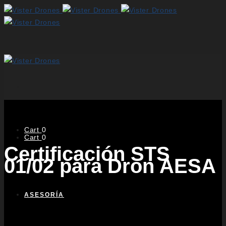
Cart
0
Cart
0
Certificación STS
01/02 para Dron AESA
ASESORÍA