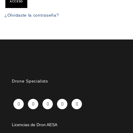
ACCESO
¿Olvidaste la contraseña?
Drone Specialists
X
Facebook
Instagram
LinkedIn
YouTube
Licencias de Dron AESA