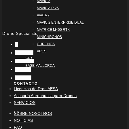
MAVIC 3
MAVIC AIR 2S
AVATA 2
MAVIC 2 ENTERPRISE DUAL
MATRICE M400 RTK
Drone Specialists
MINICHRONOS
X
CHRONOS
ARES
Facebook
FAQ
Instagram
BASE MALLORCA
LinkedIn
YouTube
CONTACTO
Licencias de Dron AESA
Asesoría Aeronáutica para Drones
SERVICIOS
ES
SOBRE NOSOTROS
NOTICIAS
FAQ