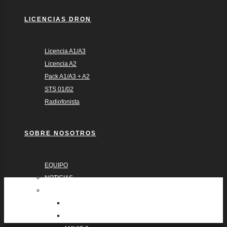
LICENCIAS DRON
Licencia A1/A3
Licencia A2
Pack A1/A3 + A2
STS 01/02
Radiofonista
SOBRE NOSOTROS
EQUIPO
NOTICIAS
FLOTA
INSPIRE 2
MAVIC 3 PRO CINE